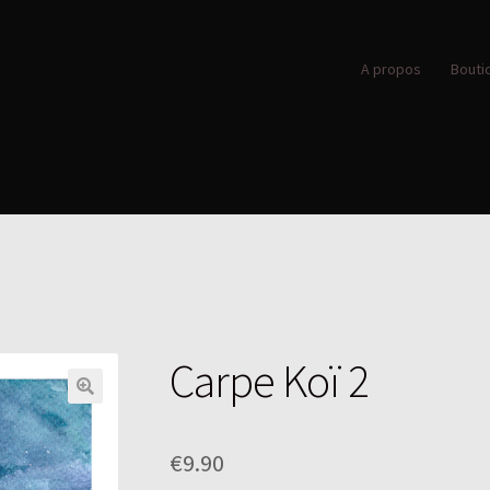
A propos
Bouti
Carpe Koï 2
€
9.90