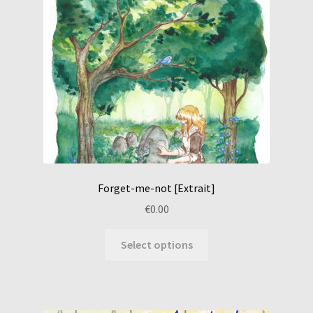
Albums jeunesses
Expand
Illustrations
child
menu
Le Carnet Créatif
Oracle
CGV
Forget-me-not [Extrait]
€
0.00
Select options