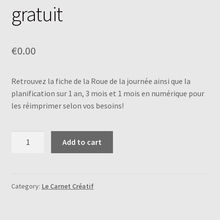
gratuit
€
0.00
Retrouvez la fiche de la Roue de la journée ainsi que la
planification sur 1 an, 3 mois et 1 mois en numérique pour
les réimprimer selon vos besoins!
Le
Add to cart
Carnet
Créatif
-
Extrait
Category:
Le Carnet Créatif
gratuit
quantity