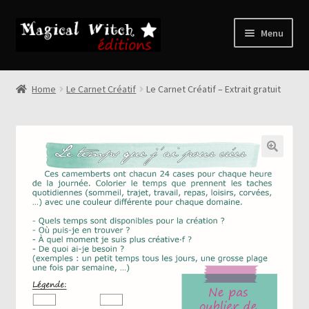
Skip
Skip
Menu
to
to
navigation
content
A propos
Home
Le Carnet Créatif
Le Carnet Créatif – Extrait gratuit
Expand
Boutique
child
menu