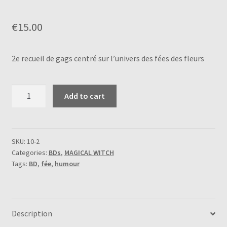
€
15.00
2e recueil de gags centré sur l’univers des fées des fleurs
Magical
Add to cart
Witch
Fairy
World
quantity
SKU:
10-2
Categories:
BDs
,
MAGICAL WITCH
Tags:
BD
,
fée
,
humour
Description